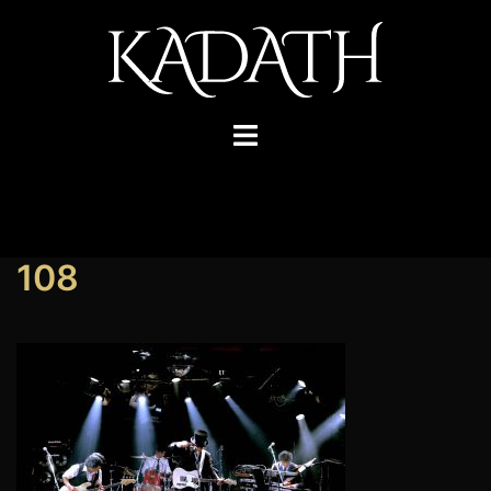
コ
ン
テ
ン
ツ
ト
へ
グ
ス
ル
キ
メ
ッ
ニ
108
プ
ュ
ー