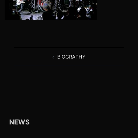
投
BIOGRAPHY
稿
ナ
ビ
ゲ
ー
シ
ョ
ン
NEWS