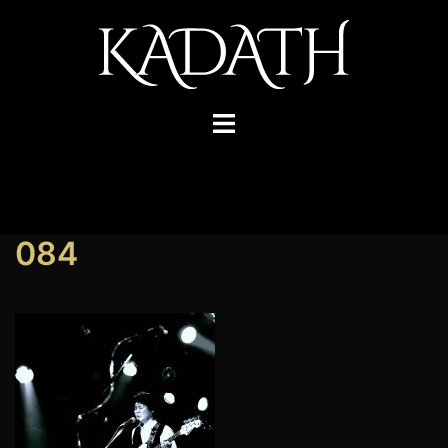
コ
ン
テ
ン
ツ
ト
へ
グ
ス
ル
キ
メ
ッ
ニ
084
プ
ュ
ー