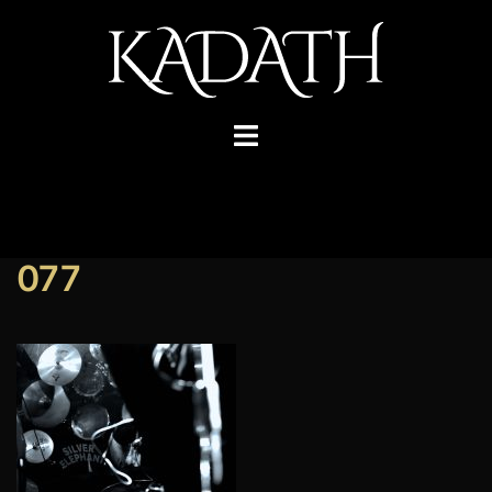
コ
ン
テ
ン
ツ
ト
へ
グ
ス
ル
キ
メ
ッ
ニ
077
プ
ュ
ー