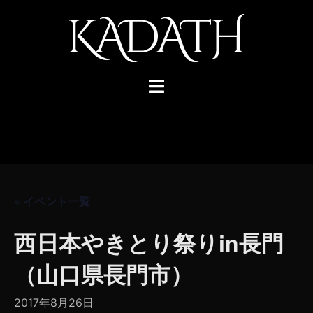
コ
ン
テ
ン
ツ
ト
へ
グ
ス
ル
キ
メ
ッ
ニ
プ
ュ
ー
« イベント一覧
西日本やきとり祭りin長門
（山口県長門市）
2017年8月26日